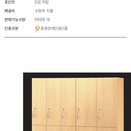
포인트
0점 적립
배송비
수령후 지불
판매가능수량
9999 개
인증구분
중증장애인생산품