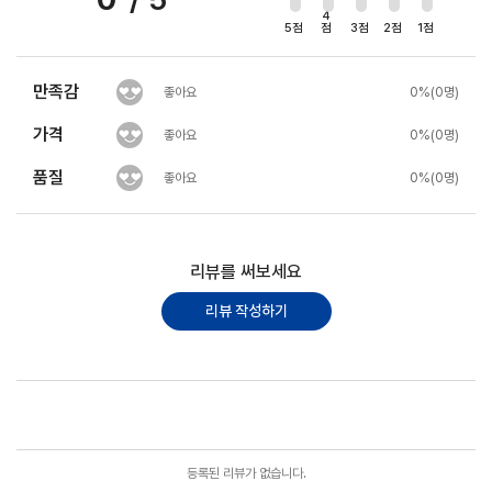
4
5점
점
3점
2점
1점
만족감
좋아요
0%(0명)
가격
좋아요
0%(0명)
품질
좋아요
0%(0명)
리뷰를 써보세요
리뷰 작성하기
포토리뷰
모아보기
등록된 리뷰가 없습니다.