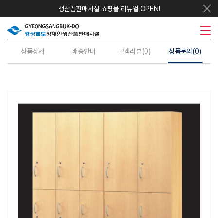
생산품판매시설 쇼핑몰 리뉴얼 OPEN!
우리지역상품
시설안내
주요사업
수의계약
정보센터
상품상세
배송안내
고객리뷰(0)
상품문의(0)