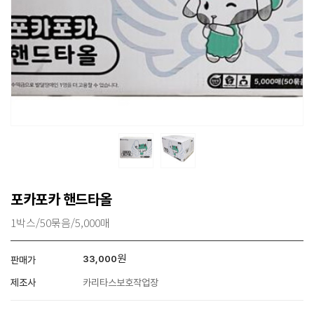
포카포카 핸드타올
1박스/50묶음/5,000매
원
33,000
판매가
제조사
카리타스보호작업장