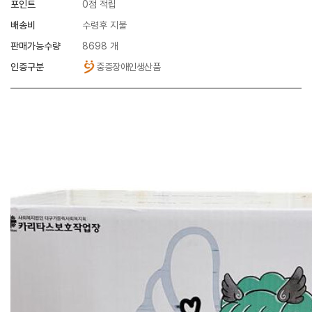
포인트
0점 적립
배송비
수령후 지불
판매가능수량
8698 개
인증구분
중증장애인생산품