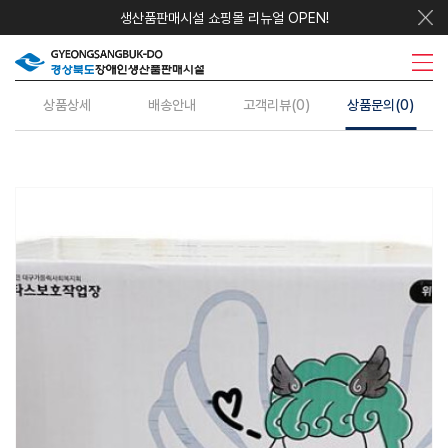
생산품판매시설 쇼핑몰 리뉴얼 OPEN!
우리지역상품
시설안내
주요사업
수의계약
정보센터
상품상세
배송안내
고객리뷰(0)
상품문의(0)