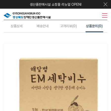
생산품판매시설 쇼핑몰 리뉴얼 OPEN!
우리지역상품
시설안내
주요사업
수의계약
정보센터
상품상세
배송안내
고객리뷰(0)
상품문의(0)