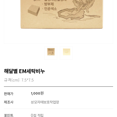
해달별 EM세탁비누
규격(cm): 7.5*7.5
원
1,000
판매가
제조사
성모자애보호작업장
포인트
0점 적립