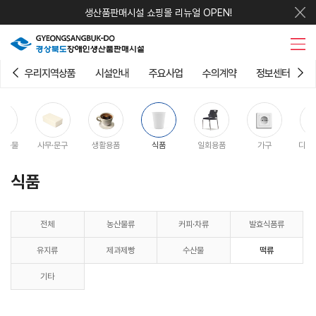
생산품판매시설 쇼핑몰 리뉴얼 OPEN!
우리지역상품
시설안내
주요사업
수의계약
정보센터
판촉물
사무·문구
생활용품
식품
일회용품
가구
디지
식품
전체
농산물류
커피·차류
발효식품류
유지류
제과제빵
수산물
떡류
기타