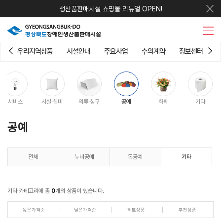
생산품판매시설 쇼핑몰 리뉴얼 OPEN!
우리지역상품
시설안내
주요사업
수의계약
정보센터
서비스
시설·설비
의류·침구
공예
화훼
기타
공예
전체
누비공예
목공예
기타
기타 카테고리에 총
0
개의 상품이 있습니다.
높은가격순
낮은가격순
히트상품
추천상품