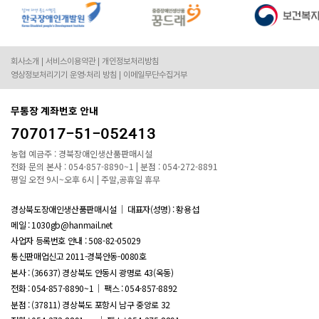
회사소개
서비스이용약관
개인정보처리방침
영상정보처리기기 운영·처리 방침
이메일무단수집거부
무통장 계좌번호 안내
707017-51-052413
농협 예금주 : 경북장애인생산품판매시설
전화 문의 본사 : 054-857-8890~1 | 분점 : 054-272-8891
평일 오전 9시~오후 6시 | 주말,공휴일 휴무
경상북도장애인생산품판매시설
대표자(성명) : 황용섭
메일 : 1030gb@hanmail.net
사업자 등록번호 안내 :
508-82-05029
통신판매업신고 2011-경북안동-0080호
본사 : (36637) 경상북도 안동시 광명로 43(옥동)
전화 : 054-857-8890~1
팩스 : 054-857-8892
분점 : (37811) 경상북도 포항시 남구 중앙로 32