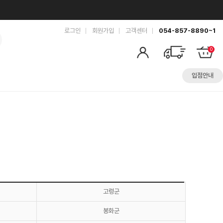
로그인
회원가입
고객센터
054-857-8890~1
0
입점안내
고령군
봉화군