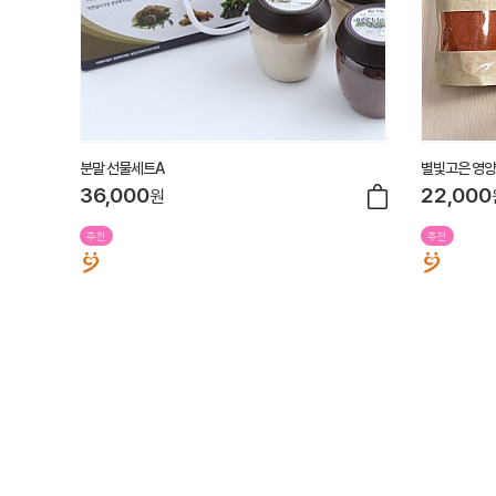
분말 선물세트A
별빛고은 영
36,000
22,000
원
추천
추천