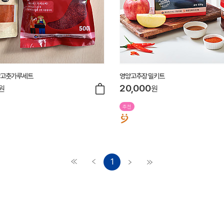
양고춧가루세트
영양고추장 밀키트
20,000
원
원
추천
1