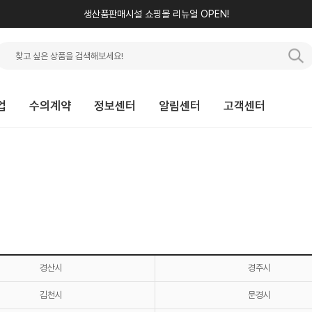
생산품판매시설 쇼핑몰 리뉴얼 OPEN!
업
수의계약
정보센터
알림센터
고객센터
경산시
경주시
김천시
문경시