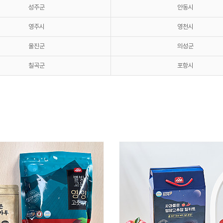
성주군
안동시
영주시
영천시
울진군
의성군
칠곡군
포항시