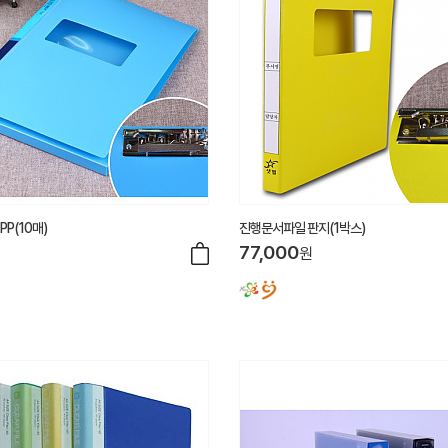
P(10매)
진행문서파일 판지(1박스)
77,000
원