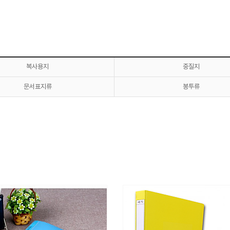
복사용지
중질지
문서표지류
봉투류