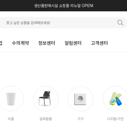
생산품판매시설 쇼핑몰 리뉴얼 OPEN!
업
수의계약
정보센터
알림센터
고객센터
식품
일회용품
가구
디지털·가전