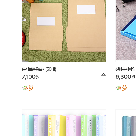
문서보존용표지(50매)
진행문서파일 P
7,100
9,300
원
원