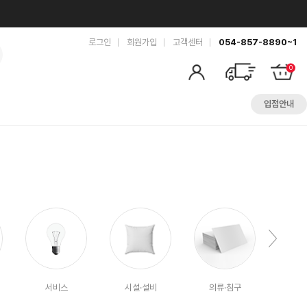
로그인
회원가입
고객센터
054-857-8890~1
0
입점안내
서비스
시설·설비
의류·침구