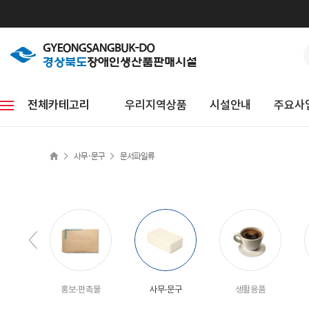
전체카테고리
우리지역상품
시설안내
주요사
>
>
사무·문구
문서파일류
홍보·판촉물
사무·문구
생활용품