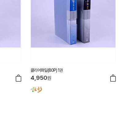
클리어화일(80P) 1권
4,950
원