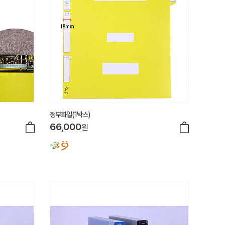
정부화일(1박스)
66,000
원