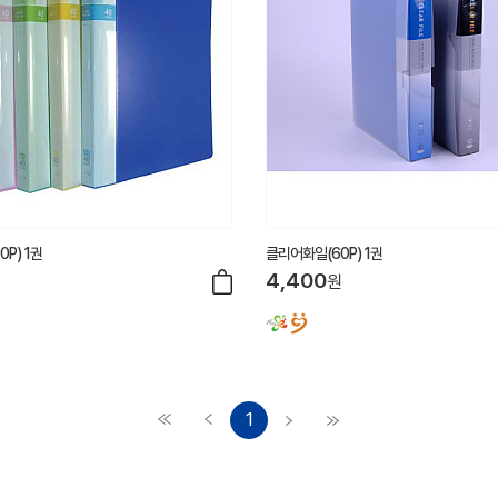
P) 1권
클리어화일(60P) 1권
4,400
원
1