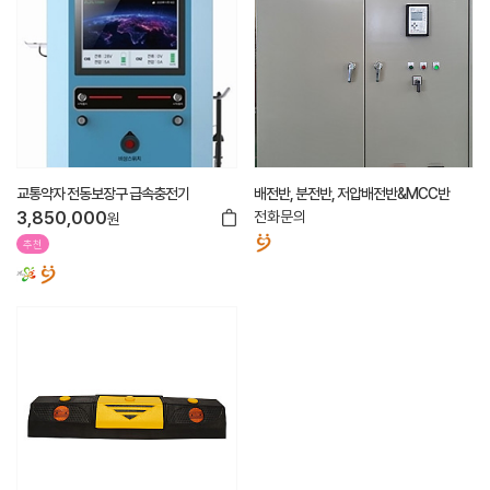
교통약자 전동보장구 급속충전기
배전반, 분전반, 저압배전반&MCC반
3,850,000
전화문의
원
추천