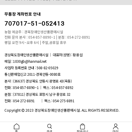
무통장 계좌번호 안내
707017-51-052413
농협 예금주 : 경북장애인생산품판매시설
전화 문의 본사 : 054-857-8890~1 | 분점 : 054-272-8891
평일 오전 9시~오후 6시 | 주말,공휴일 휴무
경상북도장애인생산품판매시설
대표자(성명) : 황용섭
메일 : 1030gb@hanmail.net
사업자 등록번호 안내 :
508-82-05029
통신판매업신고 2011-경북안동-0080호
본사 : (36637) 경상북도 안동시 광명로 43(옥동)
전화 : 054-857-8890~1
팩스 : 054-857-8892
분점 : (37811) 경상북도 포항시 남구 중앙로 32
전화 : 054-272-8891
팩스 : 054-275-8891
Copyright
2023 경상북도장애인생산품판매시설. ALL RIGHTS RESERVED.
홈
검색
장바구니
마이