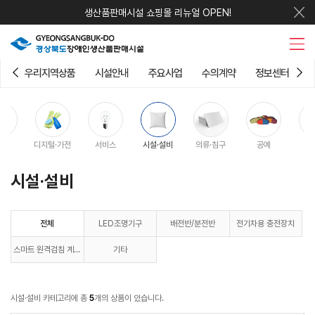
생산품판매시설 쇼핑몰 리뉴얼 OPEN!
우리지역상품
시설안내
주요사업
수의계약
정보센터
구
디지털·가전
서비스
시설·설비
의류·침구
공예
시설·설비
전체
LED조명기구
배전반/분전반
전기차용 충전장치
스마트 원격검침 계량
기타
기
시설·설비 카테고리에 총
5
개의 상품이 있습니다.