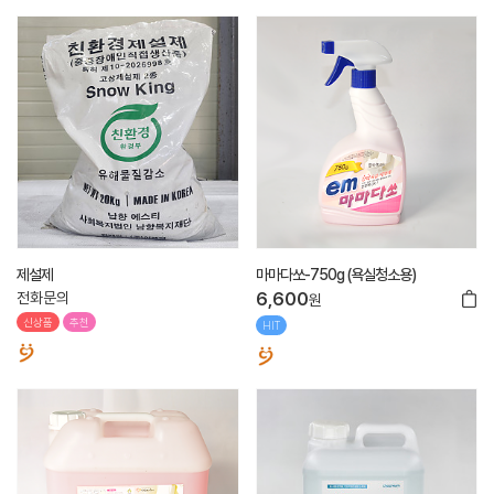
제설제
마마다쏘-750g (욕실청소용)
전화문의
6,600
원
신상품
추천
HIT