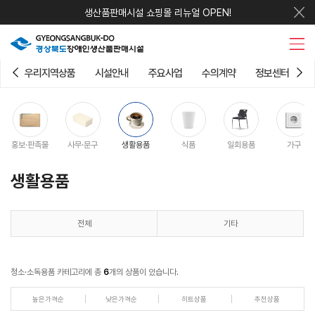
생산품판매시설 쇼핑몰 리뉴얼 OPEN!
우리지역상품
시설안내
주요사업
수의계약
정보센터
홍보·판촉물
사무·문구
생활용품
식품
일회용품
가구
생활용품
전체
기타
청소·소독용품 카테고리에 총
6
개의 상품이 있습니다.
높은가격순
낮은가격순
히트상품
추천상품