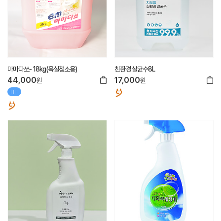
마마다쏘- 18kg(욕실청소용)
친환경 살균수8L
44,000
17,000
원
원
HIT