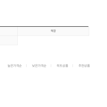
책장
높은가격순
낮은가격순
히트상품
추천상품