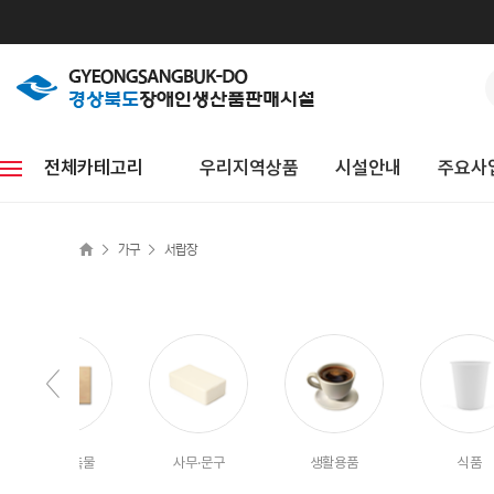
전체카테고리
우리지역상품
시설안내
주요사
>
>
가구
서랍장
홍보·판촉물
사무·문구
생활용품
식품