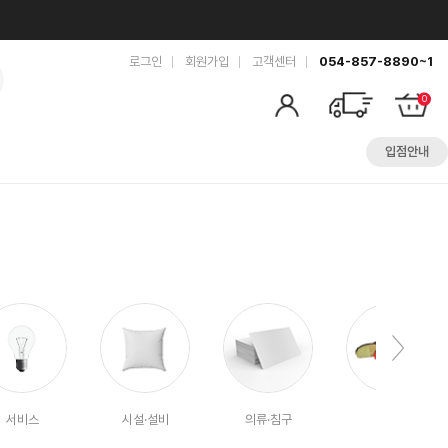
로그인
회원가입
고객센터
054-857-8890~1
0
입점안내
서비스
시설·설비
의류·침구
공예