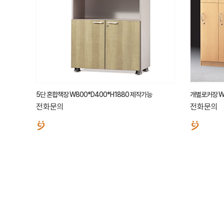
5단 혼합책장 W800*D400*H1880 제작가능
개별로커장 W3
전화문의
전화문의