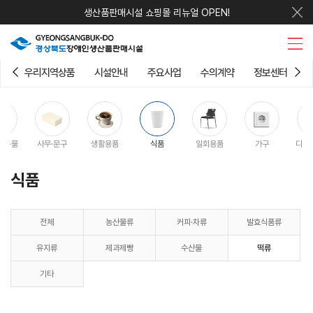
생산품판매시설 쇼핑몰 리뉴얼 OPEN!
우리지역상품
시설안내
주요사업
수의계약
정보센터
판촉물
사무·문구
생활용품
식품
일회용품
가구
디지
식품
전체
농산물류
커피·차류
발효식품류
유지류
제과제빵
수산물
떡류
기타