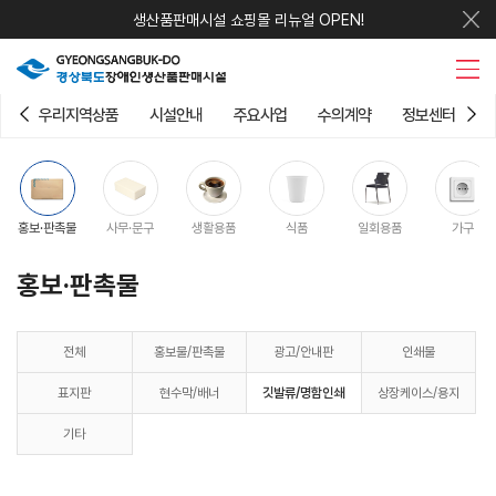
생산품판매시설 쇼핑몰 리뉴얼 OPEN!
우리지역상품
시설안내
주요사업
수의계약
정보센터
홍보·판촉물
사무·문구
생활용품
식품
일회용품
가구
홍보·판촉물
전체
홍보물/판촉물
광고/안내판
인쇄물
표지판
현수막/배너
깃발류/명함인쇄
상장케이스/용지
기타