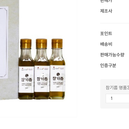
판매가
제조사
포인트
배송비
판매가능수량
인증구분
참기름 명품3호