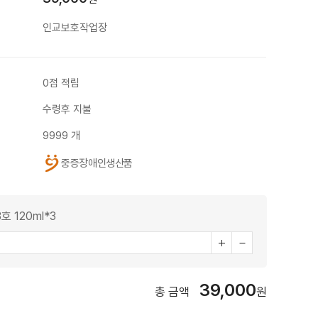
인교보호작업장
0점 적립
수령후 지불
9999 개
중증장애인생산품
 120ml*3
39,000
총 금액
원