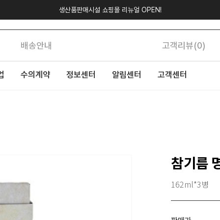
생산품판매시설 쇼핑몰 리뉴얼 OPEN!
배송안내
고객리뷰(0)
업
수의계약
정보센터
알림센터
고객센터
참기름 명
162ml*3병