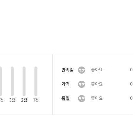
0
0
0
0
좋아요
만족감
0
좋아요
가격
0
좋아요
품질
0
4점
3점
2점
1점