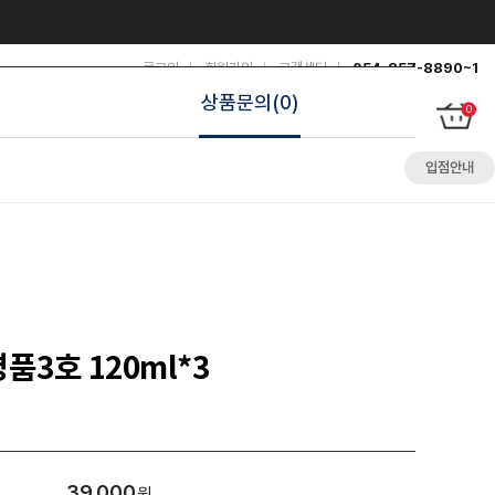
로그인
회원가입
고객센터
054-857-8890~1
상품문의(0)
0
입점안내
품3호 120ml*3
39,000
원