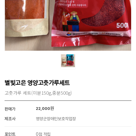
별빛고은 영양고춧가루세트
고춧가루 세트(미분150g,중분500g)
원
22,000
판매가
제조사
영양군장애인보호작업장
포인트
0점 적립