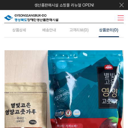
생산품판매시설 쇼핑몰 리뉴얼 OPEN!
우리지역상품
시설안내
주요사업
수의계약
정보센터
상품상세
배송안내
고객리뷰(0)
상품문의(0)