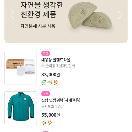
추천
대용량 롤핸드타올
사)한국장애인자립협회
원
33,000
추천
신형 민방위복(사계절용)
문화보호작업장
원
55,000