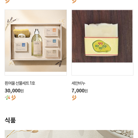
흰여울 선물세트 1호
세안비누
30,000
7,000
원
원
식품