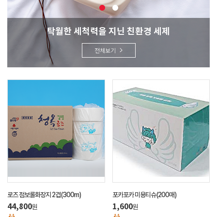
탁월한 세척력을 지닌 친환경 세제
전체보기
로즈 점보롤화장지 2겹(300m)
포카포카 미용티슈(200매)
44,800
1,600
원
원