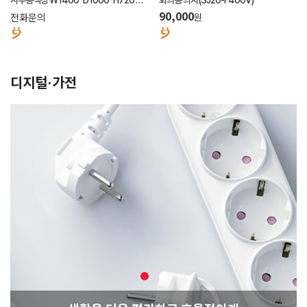
작가능
전화문의
90,000
원
디지털·가전