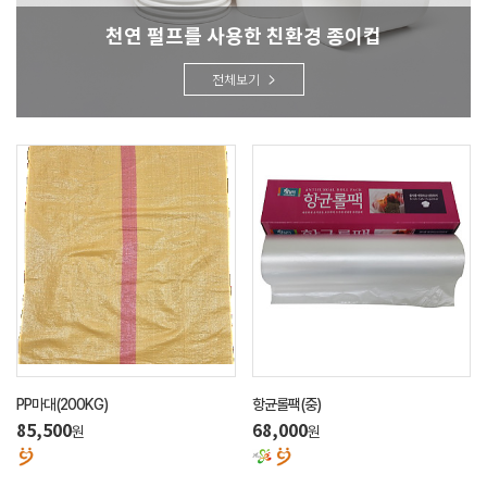
천연 펄프를 사용한 친환경 종이컵
전체보기
PP마대(200KG)
항균롤팩(중)
85,500
68,000
원
원