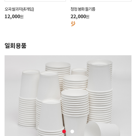
오곡 쌀과자(4개입)
청정 봉화 들기름
12,000
22,000
원
원
일회용품