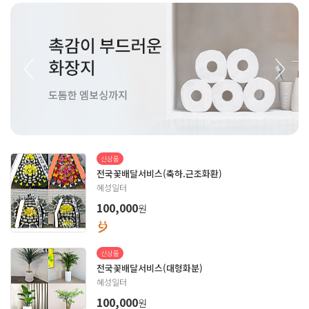
Previous
Nex
신상품
전국꽃배달서비스(축하.근조화환)
혜성일터
원
100,000
신상품
전국꽃배달서비스(대형화분)
혜성일터
원
100,000