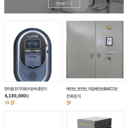
전체보기
한마음 전기자동차 완속 충전기
배전반, 분전반, 저압배전반&MCC반
4,180,000
전화문의
원