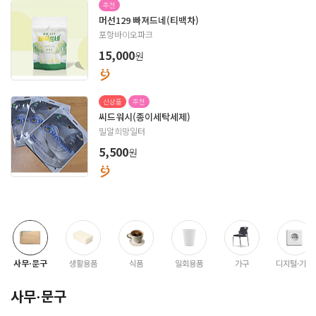
추천
머선129 빠져드네(티백차)
포항바이오파크
원
15,000
신상품
추천
씨드워시(종이세탁세제)
밀알희망일터
원
5,500
사무·문구
생활용품
식품
일회용품
가구
디지털·가전
사무·문구