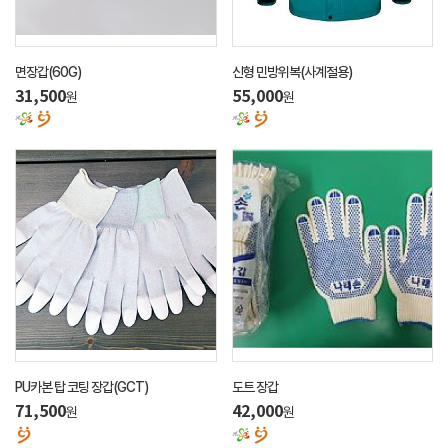
면장갑(60G)
신형 민방위복(사계절용)
31,500
55,000
원
원
PU카본 탑 코팅 장갑(GCT)
도트 장갑
71,500
42,000
원
원