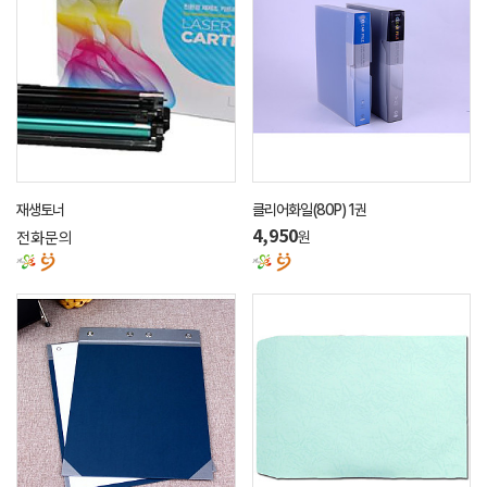
재생토너
클리어화일(80P) 1권
전화문의
4,950
원