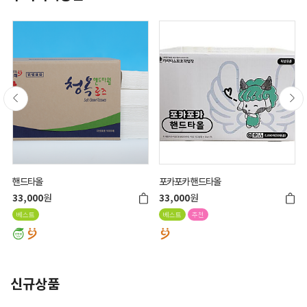
포카포카 핸드타올
청옥 로즈냅킨
원
원
33,000
18,700
베스트
추천
베스트
HIT
신규상품