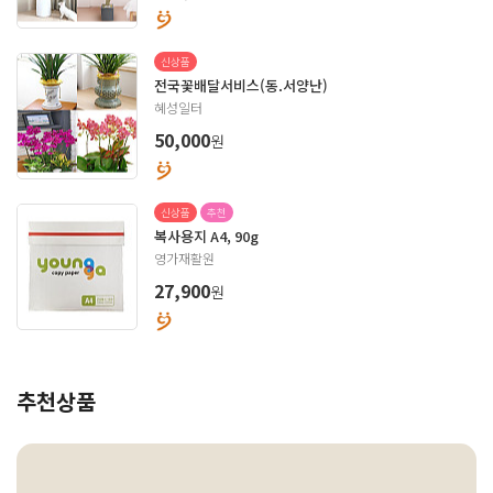
신상품
전국꽃배달서비스(동.서양난)
혜성일터
원
50,000
신상품
추천
복사용지 A4, 90g
영가재활원
원
27,900
추천상품
Previous
Nex