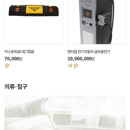
카스토퍼(4개) 1묶음
한마음 전기자동차 급속충전기
70,000
20,900,000
원
원
의류·침구