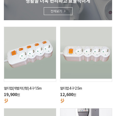
생활을 더욱 편리하고 효율적이게
전체보기
멀티탭(개별차단형) 4구 1.5m
멀티탭 4구 2.5m
19,900
12,600
원
원