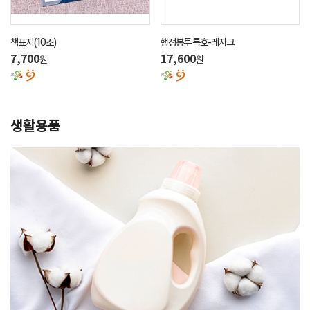
책표지(10조)
행정봉투 특호-레자크
7,700
17,600
원
원
생활용품