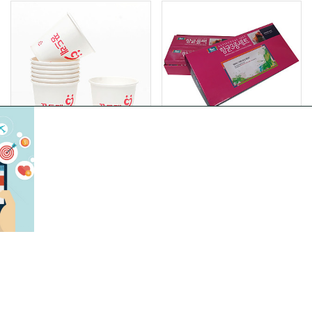
종이컵(190g 1,000개입)
항균팩 3종세트
16,900
전화문의
원
가구