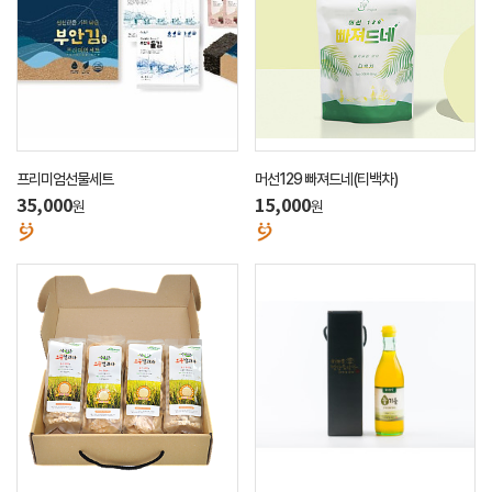
프리미엄선물세트
머선129 빠져드네(티백차)
35,000
15,000
원
원